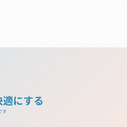
快適にする
です