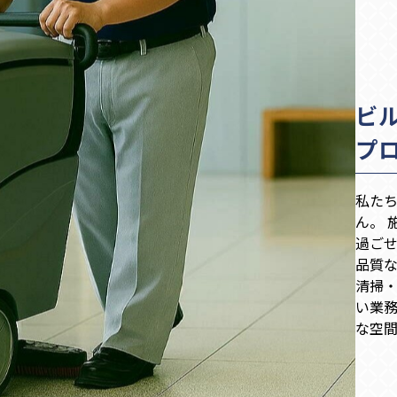
ビ
プ
私た
ん。 
過ごせ
品質
清掃
い業務
な空