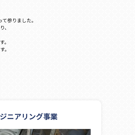
って参りました。
り、
す。
す。
ジニアリング事業